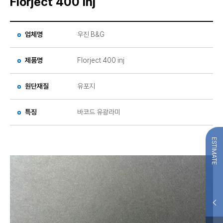
Florject 400 inj
업체명
우진 B&G
제품명
Florject 400 inj
원단재질
유포지
특징
바코드 유광라미
ESTIMATE